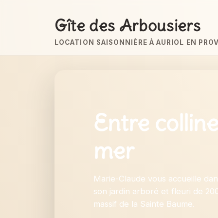
Gîte des Arbousiers
LOCATION SAISONNIÈRE À AURIOL EN PRO
Entre colline
mer
Marie-Claude vous accueille dan
son jardin arboré et fleuri de 2
massif de la Sainte Baume.