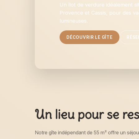
Un îlot de verdure idéalement si
Provence et Cassis, pour des v
lumineuses.
DÉCOUVRIR LE GÎTE
RÉSE
Un lieu pour se re
Notre gîte indépendant de 55 m² offre un séjo