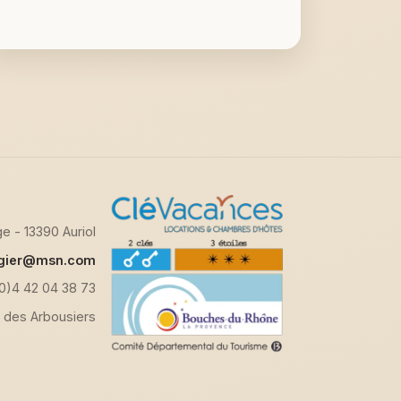
e - 13390 Auriol
ugier@msn.com
0)4 42 04 38 73
e des Arbousiers