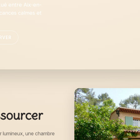
tué entre Aix-en-
acances calmes et
RVER
ssourcer
ur lumineux, une chambre