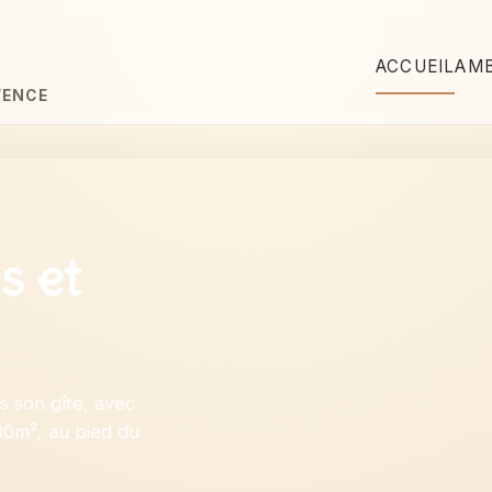
ACCUEIL
AMB
VENCE
s et
s son gîte, avec
000m², au pied du